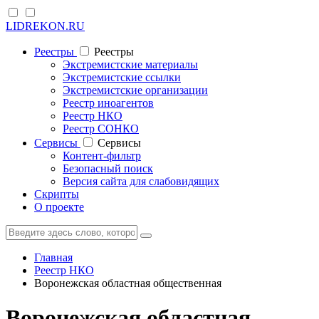
LIDREKON.RU
Реестры
Реестры
Экстремистские материалы
Экстремистские ссылки
Экстремистские организации
Реестр иноагентов
Реестр НКО
Реестр СОНКО
Cервисы
Cервисы
Контент-фильтр
Безопасный поиск
Версия сайта для слабовидящих
Скрипты
О проекте
Главная
Реестр НКО
Воронежская областная общественная
Воронежская областная