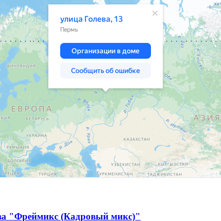
тва "Фреймикс (Кадровый микс)"