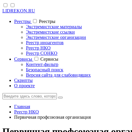
LIDREKON.RU
Реестры
Реестры
Экстремистские материалы
Экстремистские ссылки
Экстремистские организации
Реестр иноагентов
Реестр НКО
Реестр СОНКО
Cервисы
Cервисы
Контент-фильтр
Безопасный поиск
Версия сайта для слабовидящих
Скрипты
О проекте
Главная
Реестр НКО
Первичная профсоюзная организация
Первичная профсоюзная орга