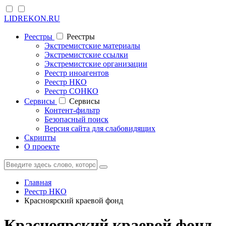
LIDREKON.RU
Реестры
Реестры
Экстремистские материалы
Экстремистские ссылки
Экстремистские организации
Реестр иноагентов
Реестр НКО
Реестр СОНКО
Cервисы
Cервисы
Контент-фильтр
Безопасный поиск
Версия сайта для слабовидящих
Скрипты
О проекте
Главная
Реестр НКО
Красноярский краевой фонд
Красноярский краевой фонд