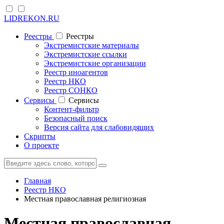
LIDREKON.RU
Реестры
Реестры
Экстремистские материалы
Экстремистские ссылки
Экстремистские организации
Реестр иноагентов
Реестр НКО
Реестр СОНКО
Cервисы
Cервисы
Контент-фильтр
Безопасный поиск
Версия сайта для слабовидящих
Скрипты
О проекте
Главная
Реестр НКО
Местная православная религиозная
Местная православная