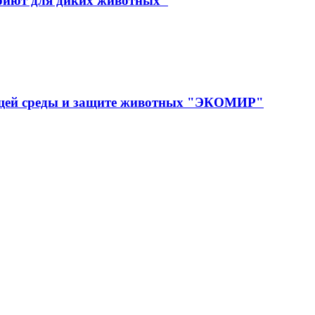
иют для диких животных"
ющей среды и защите животных "ЭКОМИР"