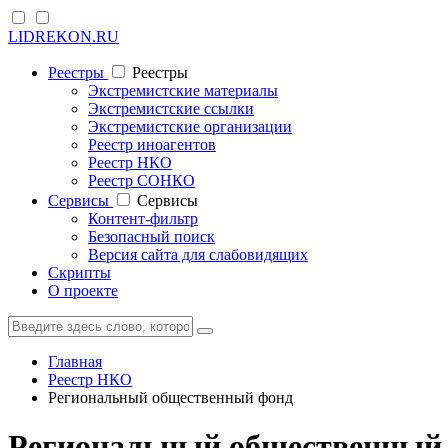
LIDREKON.RU
Реестры
Реестры
Экстремистские материалы
Экстремистские ссылки
Экстремистские организации
Реестр иноагентов
Реестр НКО
Реестр СОНКО
Cервисы
Cервисы
Контент-фильтр
Безопасный поиск
Версия сайта для слабовидящих
Скрипты
О проекте
Главная
Реестр НКО
Региональный общественный фонд
Региональный общественный 