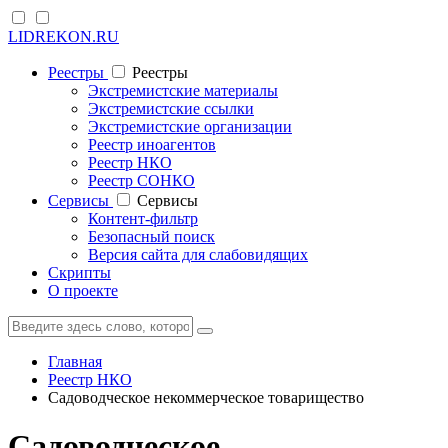
LIDREKON.RU
Реестры
Реестры
Экстремистские материалы
Экстремистские ссылки
Экстремистские организации
Реестр иноагентов
Реестр НКО
Реестр СОНКО
Cервисы
Cервисы
Контент-фильтр
Безопасный поиск
Версия сайта для слабовидящих
Скрипты
О проекте
Главная
Реестр НКО
Садоводческое некоммерческое товарищество
Садоводческое