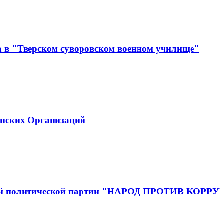
а в "Тверском суворовском военном училище"
инских Организаций
йской политической партии "НАРОД ПРОТИВ КОР