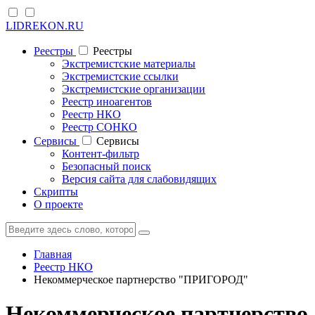
LIDREKON.RU
Реестры
Реестры
Экстремистские материалы
Экстремистские ссылки
Экстремистские организации
Реестр иноагентов
Реестр НКО
Реестр СОНКО
Cервисы
Cервисы
Контент-фильтр
Безопасный поиск
Версия сайта для слабовидящих
Скрипты
О проекте
Главная
Реестр НКО
Некоммерческое партнерство "ПРИГОРОД"
Некоммерческое партнерст