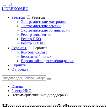
LIDREKON.RU
Реестры
Реестры
Экстремистские материалы
Экстремистские ссылки
Экстремистские организации
Реестр иноагентов
Реестр НКО
Реестр СОНКО
Cервисы
Cервисы
Контент-фильтр
Безопасный поиск
Версия сайта для слабовидящих
Скрипты
О проекте
Главная
Реестр НКО
Некоммерческий Фонд поддержки
Некоммерческий Фонд поддер