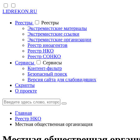
LIDREKON.RU
Реестры
Реестры
Экстремистские материалы
Экстремистские ссылки
Экстремистские организации
Реестр иноагентов
Реестр НКО
Реестр СОНКО
Cервисы
Cервисы
Контент-фильтр
Безопасный поиск
Версия сайта для слабовидящих
Скрипты
О проекте
Главная
Реестр НКО
Местная общественная организация
Местная общественная орган