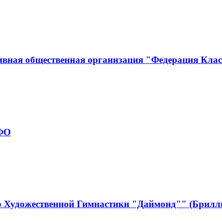
ивная общественная организация "Федерация Кла
рФО
р Художественной Гимнастики "Даймонд"" (Брилл