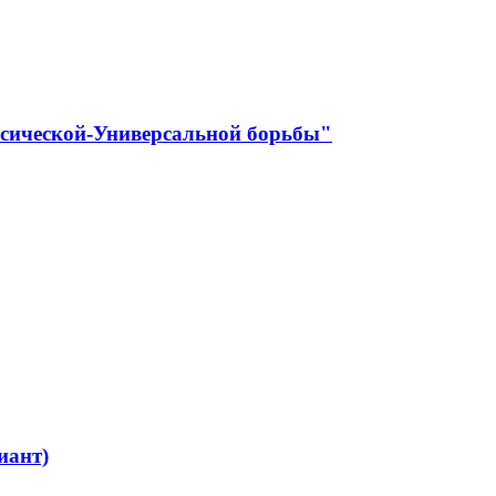
ссической-Универсальной борьбы"
иант)