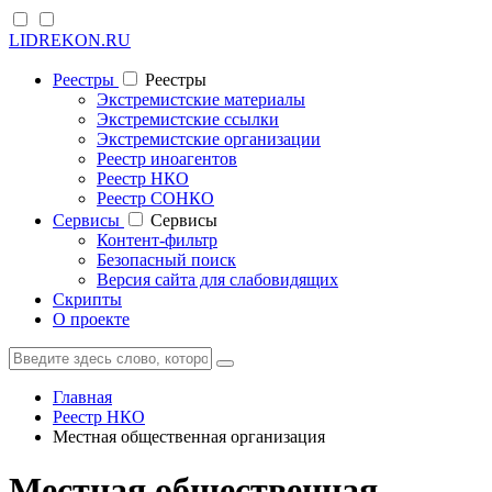
LIDREKON.RU
Реестры
Реестры
Экстремистские материалы
Экстремистские ссылки
Экстремистские организации
Реестр иноагентов
Реестр НКО
Реестр СОНКО
Cервисы
Cервисы
Контент-фильтр
Безопасный поиск
Версия сайта для слабовидящих
Скрипты
О проекте
Главная
Реестр НКО
Местная общественная организация
Местная общественная