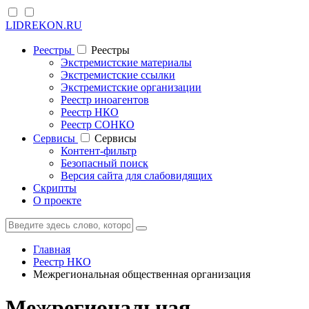
LIDREKON.RU
Реестры
Реестры
Экстремистские материалы
Экстремистские ссылки
Экстремистские организации
Реестр иноагентов
Реестр НКО
Реестр СОНКО
Cервисы
Cервисы
Контент-фильтр
Безопасный поиск
Версия сайта для слабовидящих
Скрипты
О проекте
Главная
Реестр НКО
Межрегиональная общественная организация
Межрегиональная