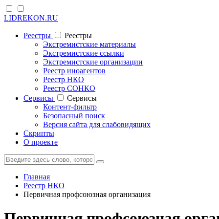
LIDREKON.RU
Реестры
Реестры
Экстремистские материалы
Экстремистские ссылки
Экстремистские организации
Реестр иноагентов
Реестр НКО
Реестр СОНКО
Cервисы
Cервисы
Контент-фильтр
Безопасный поиск
Версия сайта для слабовидящих
Скрипты
О проекте
Главная
Реестр НКО
Первичная профсоюзная организация
Первичная профсоюзная орга