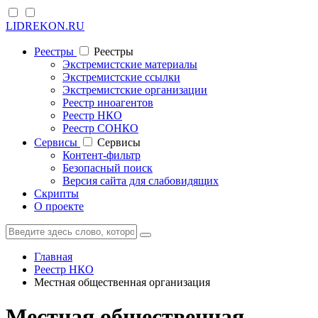
LIDREKON.RU
Реестры
Реестры
Экстремистские материалы
Экстремистские ссылки
Экстремистские организации
Реестр иноагентов
Реестр НКО
Реестр СОНКО
Cервисы
Cервисы
Контент-фильтр
Безопасный поиск
Версия сайта для слабовидящих
Скрипты
О проекте
Главная
Реестр НКО
Местная общественная организация
Местная общественная