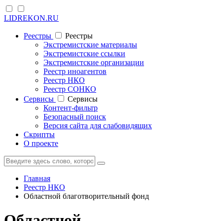
LIDREKON.RU
Реестры
Реестры
Экстремистские материалы
Экстремистские ссылки
Экстремистские организации
Реестр иноагентов
Реестр НКО
Реестр СОНКО
Cервисы
Cервисы
Контент-фильтр
Безопасный поиск
Версия сайта для слабовидящих
Скрипты
О проекте
Главная
Реестр НКО
Областной благотворительный фонд
Областной