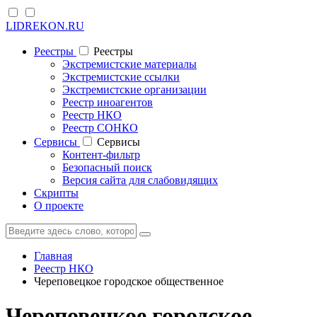
LIDREKON.RU
Реестры
Реестры
Экстремистские материалы
Экстремистские ссылки
Экстремистские организации
Реестр иноагентов
Реестр НКО
Реестр СОНКО
Cервисы
Cервисы
Контент-фильтр
Безопасный поиск
Версия сайта для слабовидящих
Скрипты
О проекте
Главная
Реестр НКО
Череповецкое городское общественное
Череповецкое городское