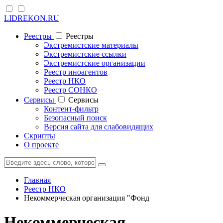
LIDREKON.RU
Реестры
Реестры
Экстремистские материалы
Экстремистские ссылки
Экстремистские организации
Реестр иноагентов
Реестр НКО
Реестр СОНКО
Cервисы
Cервисы
Контент-фильтр
Безопасный поиск
Версия сайта для слабовидящих
Скрипты
О проекте
Главная
Реестр НКО
Некоммерческая организация "Фонд
Некоммерческая