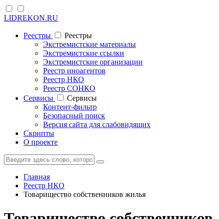
LIDREKON.RU
Реестры
Реестры
Экстремистские материалы
Экстремистские ссылки
Экстремистские организации
Реестр иноагентов
Реестр НКО
Реестр СОНКО
Cервисы
Cервисы
Контент-фильтр
Безопасный поиск
Версия сайта для слабовидящих
Скрипты
О проекте
Главная
Реестр НКО
Товарищество собственников жилья
Товарищество собственников