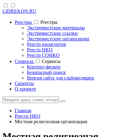
LIDREKON.RU
Реестры
Реестры
Экстремистские материалы
Экстремистские ссылки
Экстремистские организации
Реестр иноагентов
Реестр НКО
Реестр СОНКО
Cервисы
Cервисы
Контент-фильтр
Безопасный поиск
Версия сайта для слабовидящих
Скрипты
О проекте
Главная
Реестр НКО
Местная религиозная организация
Местная религиозная