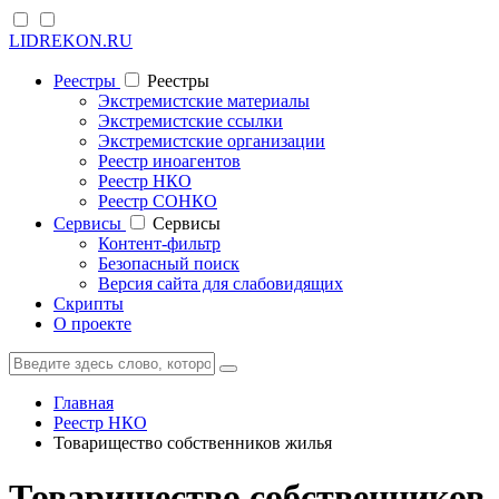
LIDREKON.RU
Реестры
Реестры
Экстремистские материалы
Экстремистские ссылки
Экстремистские организации
Реестр иноагентов
Реестр НКО
Реестр СОНКО
Cервисы
Cервисы
Контент-фильтр
Безопасный поиск
Версия сайта для слабовидящих
Скрипты
О проекте
Главная
Реестр НКО
Товарищество собственников жилья
Товарищество собственников