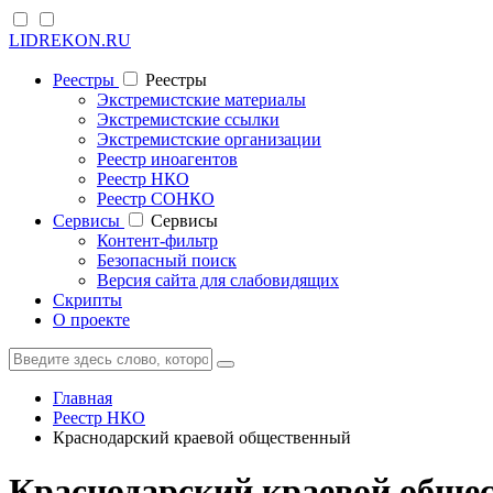
LIDREKON.RU
Реестры
Реестры
Экстремистские материалы
Экстремистские ссылки
Экстремистские организации
Реестр иноагентов
Реестр НКО
Реестр СОНКО
Cервисы
Cервисы
Контент-фильтр
Безопасный поиск
Версия сайта для слабовидящих
Скрипты
О проекте
Главная
Реестр НКО
Краснодарский краевой общественный
Краснодарский краевой обще