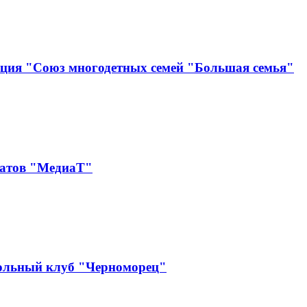
ация "Союз многодетных семей "Большая семья"
катов "МедиаТ"
ольный клуб "Черноморец"