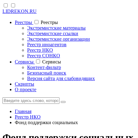
LIDREKON.RU
Реестры
Реестры
Экстремистские материалы
Экстремистские ссылки
Экстремистские организации
Реестр иноагентов
Реестр НКО
Реестр СОНКО
Cервисы
Cервисы
Контент-фильтр
Безопасный поиск
Версия сайта для слабовидящих
Скрипты
О проекте
Главная
Реестр НКО
Фонд поддержки социальных
Фонд поддержки социальных