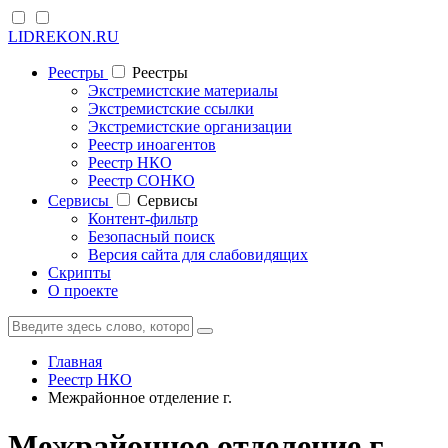
LIDREKON.RU
Реестры
Реестры
Экстремистские материалы
Экстремистские ссылки
Экстремистские организации
Реестр иноагентов
Реестр НКО
Реестр СОНКО
Cервисы
Cервисы
Контент-фильтр
Безопасный поиск
Версия сайта для слабовидящих
Скрипты
О проекте
Главная
Реестр НКО
Межрайонное отделение г.
Межрайонное отделение г.