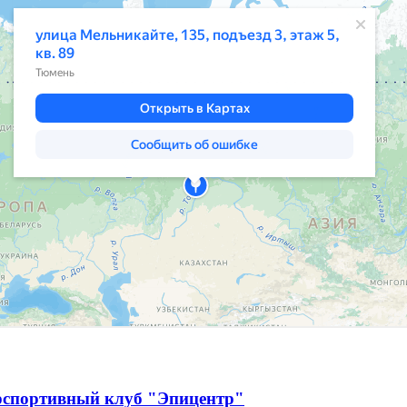
рспортивный клуб "Эпицентр"