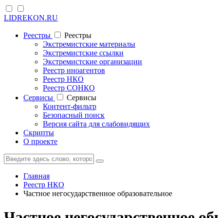
LIDREKON.RU
Реестры
Реестры
Экстремистские материалы
Экстремистские ссылки
Экстремистские организации
Реестр иноагентов
Реестр НКО
Реестр СОНКО
Cервисы
Cервисы
Контент-фильтр
Безопасный поиск
Версия сайта для слабовидящих
Скрипты
О проекте
Главная
Реестр НКО
Частное негосударственное образовательное
Частное негосударственное об