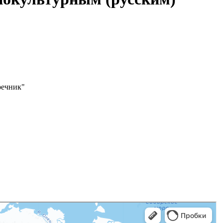
речник"