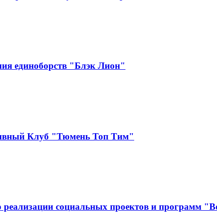
ия единоборств "Блэк Лион"
тивный Клуб "Тюмень Топ Тим"
 реализации социальных проектов и программ "В