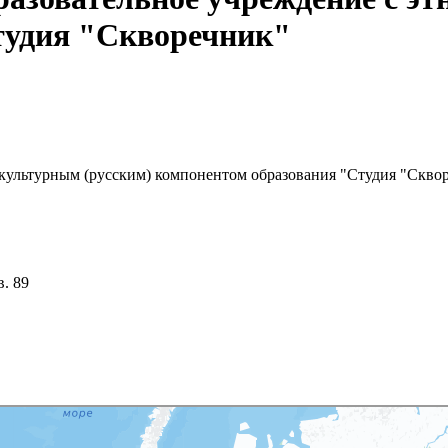
тудия "Скворечник"
окультурным (русским) компонентом образования "Студия "Скво
в. 89