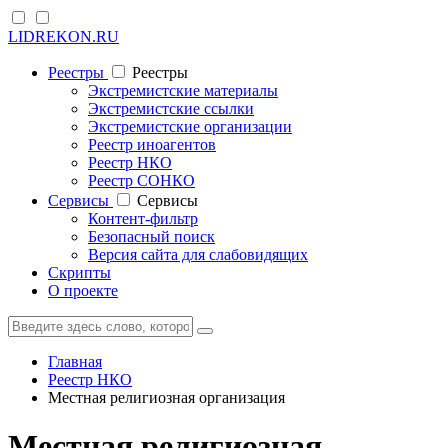
LIDREKON.RU
Реестры
Реестры
Экстремистские материалы
Экстремистские ссылки
Экстремистские организации
Реестр иноагентов
Реестр НКО
Реестр СОНКО
Cервисы
Cервисы
Контент-фильтр
Безопасный поиск
Версия сайта для слабовидящих
Скрипты
О проекте
Главная
Реестр НКО
Местная религиозная организация
Местная религиозная