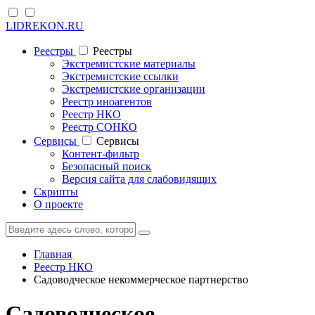
LIDREKON.RU
Реестры
Реестры
Экстремистские материалы
Экстремистские ссылки
Экстремистские организации
Реестр иноагентов
Реестр НКО
Реестр СОНКО
Cервисы
Cервисы
Контент-фильтр
Безопасный поиск
Версия сайта для слабовидящих
Скрипты
О проекте
Главная
Реестр НКО
Садоводческое некоммерческое партнерство
Садоводческое