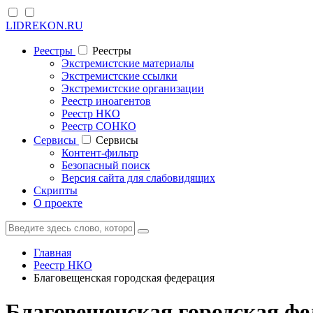
LIDREKON.RU
Реестры
Реестры
Экстремистские материалы
Экстремистские ссылки
Экстремистские организации
Реестр иноагентов
Реестр НКО
Реестр СОНКО
Cервисы
Cервисы
Контент-фильтр
Безопасный поиск
Версия сайта для слабовидящих
Скрипты
О проекте
Главная
Реестр НКО
Благовещенская городская федерация
Благовещенская городская ф