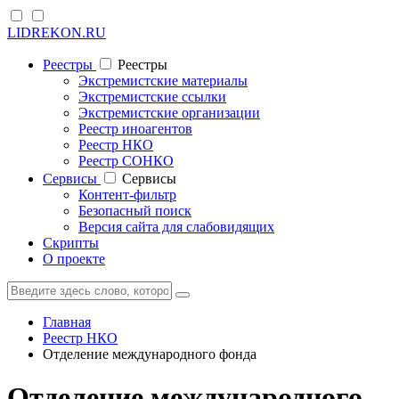
LIDREKON.RU
Реестры
Реестры
Экстремистские материалы
Экстремистские ссылки
Экстремистские организации
Реестр иноагентов
Реестр НКО
Реестр СОНКО
Cервисы
Cервисы
Контент-фильтр
Безопасный поиск
Версия сайта для слабовидящих
Скрипты
О проекте
Главная
Реестр НКО
Отделение международного фонда
Отделение международного