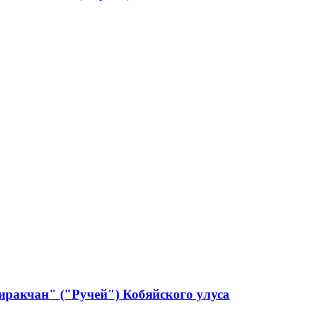
ракчан" ("Ручей") Кобяйского улуса