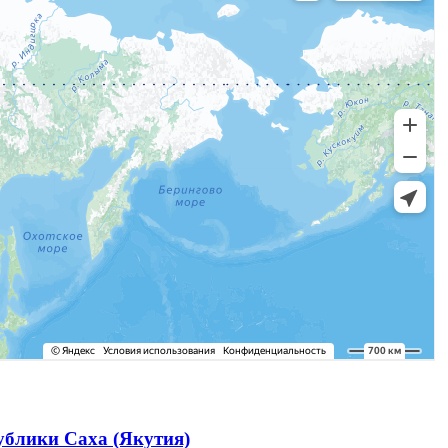
ублики Саха (Якутия)