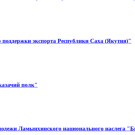
 поддержки экспорта Республики Саха (Якутия)"
казачий полк"
лодежи Ламынхинского национального наслега "Би