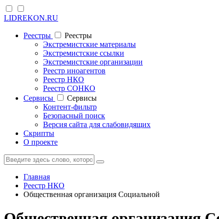
LIDREKON.RU
Реестры
Реестры
Экстремистские материалы
Экстремистские ссылки
Экстремистские организации
Реестр иноагентов
Реестр НКО
Реестр СОНКО
Cервисы
Cервисы
Контент-фильтр
Безопасный поиск
Версия сайта для слабовидящих
Скрипты
О проекте
Главная
Реестр НКО
Общественная организация Социальной
Общественная организация С