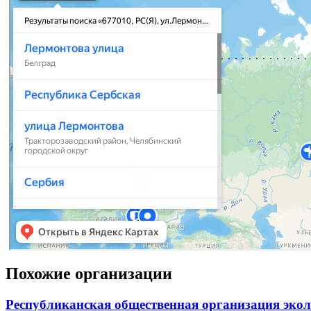
Похожие организации
Республиканская общественная организация экол