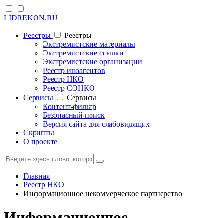
LIDREKON.RU
Реестры
Реестры
Экстремистские материалы
Экстремистские ссылки
Экстремистские организации
Реестр иноагентов
Реестр НКО
Реестр СОНКО
Cервисы
Cервисы
Контент-фильтр
Безопасный поиск
Версия сайта для слабовидящих
Скрипты
О проекте
Главная
Реестр НКО
Информационное некоммерческое партнерство
Информационное