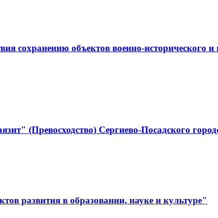
ствия сохранению объектов военно-историческо
язит" (Превосходство) Сергиево-Посадского город
тов развития в образовании, науке и культуре"