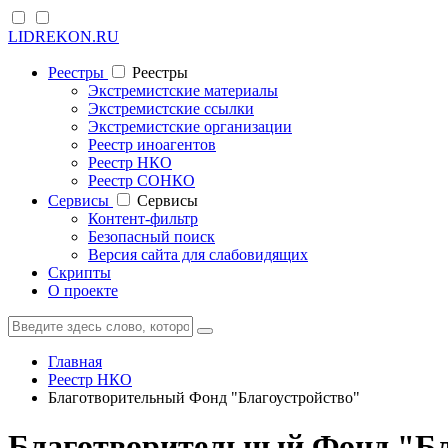
LIDREKON.RU
Реестры
Реестры
Экстремистские материалы
Экстремистские ссылки
Экстремистские организации
Реестр иноагентов
Реестр НКО
Реестр СОНКО
Cервисы
Cервисы
Контент-фильтр
Безопасный поиск
Версия сайта для слабовидящих
Скрипты
О проекте
Главная
Реестр НКО
Благотворительный Фонд "Благоустройство"
Благотворительный Фонд "Бл