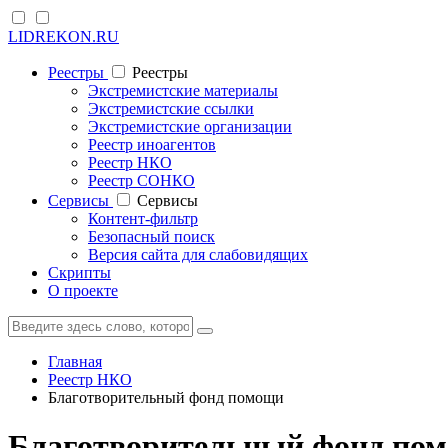
LIDREKON.RU
Реестры
Реестры
Экстремистские материалы
Экстремистские ссылки
Экстремистские организации
Реестр иноагентов
Реестр НКО
Реестр СОНКО
Cервисы
Cервисы
Контент-фильтр
Безопасный поиск
Версия сайта для слабовидящих
Скрипты
О проекте
Главная
Реестр НКО
Благотворительный фонд помощи
Благотворительный фонд п