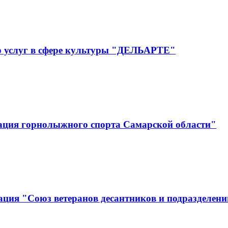
р услуг в сфере культуры "ДЕЛЬАРТЕ"
ация горнолыжного спорта Самарской области"
ция "Союз ветеранов десантников и подразделени