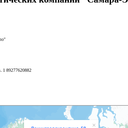
по"
в. 1 89277620882