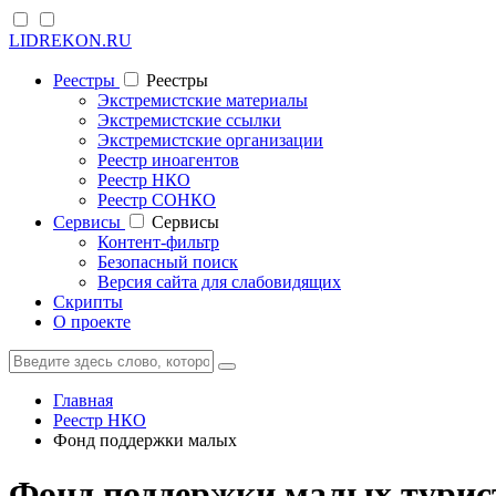
LIDREKON.RU
Реестры
Реестры
Экстремистские материалы
Экстремистские ссылки
Экстремистские организации
Реестр иноагентов
Реестр НКО
Реестр СОНКО
Cервисы
Cервисы
Контент-фильтр
Безопасный поиск
Версия сайта для слабовидящих
Скрипты
О проекте
Главная
Реестр НКО
Фонд поддержки малых
Фонд поддержки малых турис