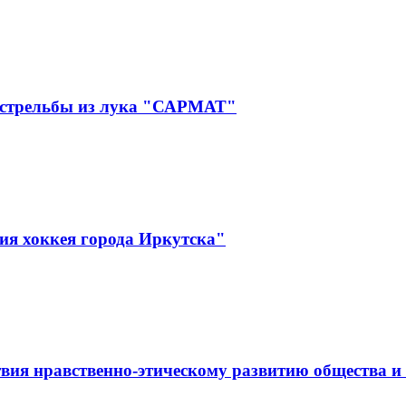
 стрельбы из лука "САРМАТ"
ия хоккея города Иркутска"
вия нравственно-этическому развитию общества и