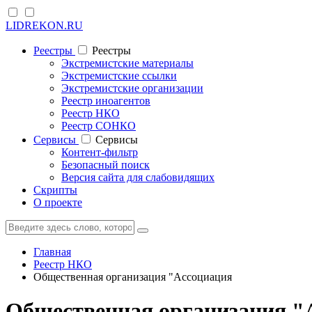
LIDREKON.RU
Реестры
Реестры
Экстремистские материалы
Экстремистские ссылки
Экстремистские организации
Реестр иноагентов
Реестр НКО
Реестр СОНКО
Cервисы
Cервисы
Контент-фильтр
Безопасный поиск
Версия сайта для слабовидящих
Скрипты
О проекте
Главная
Реестр НКО
Общественная организация "Ассоциация
Общественная организация "