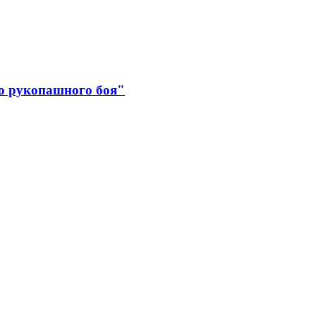
о рукопашного боя"