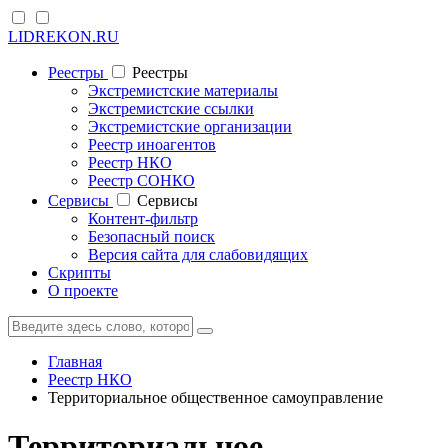
LIDREKON.RU
Реестры
Реестры
Экстремистские материалы
Экстремистские ссылки
Экстремистские организации
Реестр иноагентов
Реестр НКО
Реестр СОНКО
Cервисы
Cервисы
Контент-фильтр
Безопасный поиск
Версия сайта для слабовидящих
Скрипты
О проекте
Главная
Реестр НКО
Территориальное общественное самоуправление
Территориальное