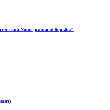
ссической-Универсальной борьбы"
иант)