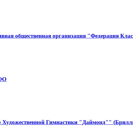
ивная общественная организация "Федерация Кла
рФО
р Художественной Гимнастики "Даймонд"" (Брилл