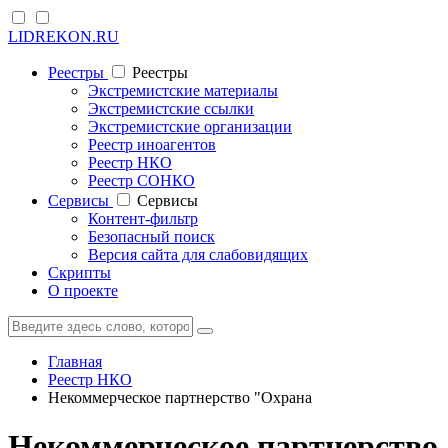
LIDREKON.RU
Реестры
Реестры
Экстремистские материалы
Экстремистские ссылки
Экстремистские организации
Реестр иноагентов
Реестр НКО
Реестр СОНКО
Cервисы
Cервисы
Контент-фильтр
Безопасный поиск
Версия сайта для слабовидящих
Скрипты
О проекте
Главная
Реестр НКО
Некоммерческое партнерство "Охрана
Некоммерческое партнерство