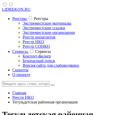
LIDREKON.RU
Реестры
Реестры
Экстремистские материалы
Экстремистские ссылки
Экстремистские организации
Реестр иноагентов
Реестр НКО
Реестр СОНКО
Cервисы
Cервисы
Контент-фильтр
Безопасный поиск
Версия сайта для слабовидящих
Скрипты
О проекте
Главная
Реестр НКО
Тегульдетская районная организация
Тегульдетская районная