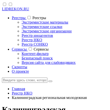
LIDREKON.RU
Реестры
Реестры
Экстремистские материалы
Экстремистские ссылки
Экстремистские организации
Реестр иноагентов
Реестр НКО
Реестр СОНКО
Cервисы
Cервисы
Контент-фильтр
Безопасный поиск
Версия сайта для слабовидящих
Скрипты
О проекте
Главная
Реестр НКО
Калининградская региональная молодежная
Калининградская