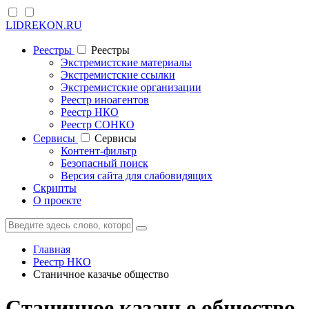
LIDREKON.RU
Реестры
Реестры
Экстремистские материалы
Экстремистские ссылки
Экстремистские организации
Реестр иноагентов
Реестр НКО
Реестр СОНКО
Cервисы
Cервисы
Контент-фильтр
Безопасный поиск
Версия сайта для слабовидящих
Скрипты
О проекте
Главная
Реестр НКО
Станичное казачье общество
Станичное казачье общество