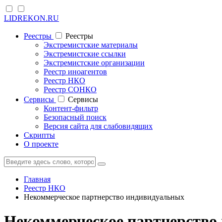
LIDREKON.RU
Реестры
Реестры
Экстремистские материалы
Экстремистские ссылки
Экстремистские организации
Реестр иноагентов
Реестр НКО
Реестр СОНКО
Cервисы
Cервисы
Контент-фильтр
Безопасный поиск
Версия сайта для слабовидящих
Скрипты
О проекте
Главная
Реестр НКО
Некоммерческое партнерство индивидуальных
Некоммерческое партнерств