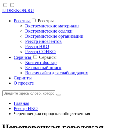
LIDREKON.RU
Реестры
Реестры
Экстремистские материалы
Экстремистские ссылки
Экстремистские организации
Реестр иноагентов
Реестр НКО
Реестр СОНКО
Cервисы
Cервисы
Контент-фильтр
Безопасный поиск
Версия сайта для слабовидящих
Скрипты
О проекте
Главная
Реестр НКО
Череповецкая городская общественная
Череповецкая городская