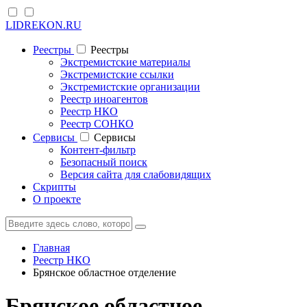
LIDREKON.RU
Реестры
Реестры
Экстремистские материалы
Экстремистские ссылки
Экстремистские организации
Реестр иноагентов
Реестр НКО
Реестр СОНКО
Cервисы
Cервисы
Контент-фильтр
Безопасный поиск
Версия сайта для слабовидящих
Скрипты
О проекте
Главная
Реестр НКО
Брянское областное отделение
Брянское областное