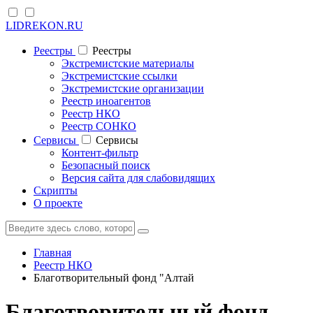
LIDREKON.RU
Реестры
Реестры
Экстремистские материалы
Экстремистские ссылки
Экстремистские организации
Реестр иноагентов
Реестр НКО
Реестр СОНКО
Cервисы
Cервисы
Контент-фильтр
Безопасный поиск
Версия сайта для слабовидящих
Скрипты
О проекте
Главная
Реестр НКО
Благотворительный фонд "Алтай
Благотворительный фонд