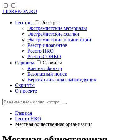
LIDREKON.RU
Реестры
Реестры
Экстремистские материалы
Экстремистские ссылки
Экстремистские организации
Реестр иноагентов
Реестр НКО
Реестр СОНКО
Cервисы
Cервисы
Контент-фильтр
Безопасный поиск
Версия сайта для слабовидящих
Скрипты
О проекте
Главная
Реестр НКО
Местная общественная организация
Местная общественная