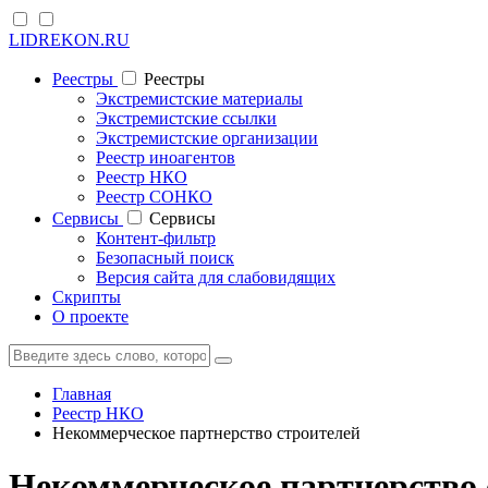
LIDREKON.RU
Реестры
Реестры
Экстремистские материалы
Экстремистские ссылки
Экстремистские организации
Реестр иноагентов
Реестр НКО
Реестр СОНКО
Cервисы
Cервисы
Контент-фильтр
Безопасный поиск
Версия сайта для слабовидящих
Скрипты
О проекте
Главная
Реестр НКО
Некоммерческое партнерство строителей
Некоммерческое партнерство 