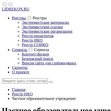
LIDREKON.RU
Реестры
Реестры
Экстремистские материалы
Экстремистские ссылки
Экстремистские организации
Реестр иноагентов
Реестр НКО
Реестр СОНКО
Cервисы
Cервисы
Контент-фильтр
Безопасный поиск
Версия сайта для слабовидящих
Скрипты
О проекте
Главная
Реестр НКО
Частное образовательное учреждение
Частное образовательное учр