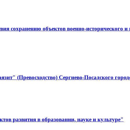
ствия сохранению объектов военно-историческо
язит" (Превосходство) Сергиево-Посадского город
тов развития в образовании, науке и культуре"