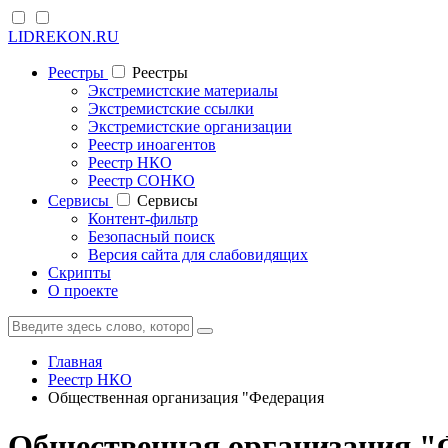
LIDREKON.RU
Реестры
Реестры
Экстремистские материалы
Экстремистские ссылки
Экстремистские организации
Реестр иноагентов
Реестр НКО
Реестр СОНКО
Cервисы
Cервисы
Контент-фильтр
Безопасный поиск
Версия сайта для слабовидящих
Скрипты
О проекте
Главная
Реестр НКО
Общественная организация "Федерация
Общественная организация "Ф