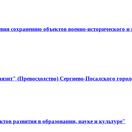
ствия сохранению объектов военно-историческо
язит" (Превосходство) Сергиево-Посадского город
тов развития в образовании, науке и культуре"