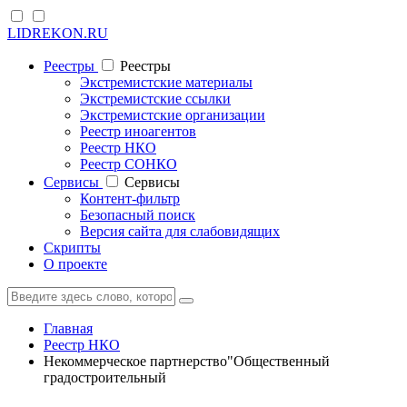
LIDREKON.RU
Реестры
Реестры
Экстремистские материалы
Экстремистские ссылки
Экстремистские организации
Реестр иноагентов
Реестр НКО
Реестр СОНКО
Cервисы
Cервисы
Контент-фильтр
Безопасный поиск
Версия сайта для слабовидящих
Скрипты
О проекте
Главная
Реестр НКО
Некоммерческое партнерство"Общественный
градостроительный