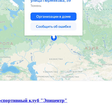
рспортивный клуб "Эпицентр"