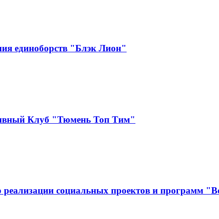
ия единоборств "Блэк Лион"
тивный Клуб "Тюмень Топ Тим"
 реализации социальных проектов и программ "В