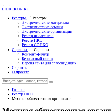
LIDREKON.RU
Реестры
Реестры
Экстремистские материалы
Экстремистские ссылки
Экстремистские организации
Реестр иноагентов
Реестр НКО
Реестр СОНКО
Cервисы
Cервисы
Контент-фильтр
Безопасный поиск
Версия сайта для слабовидящих
Скрипты
О проекте
Главная
Реестр НКО
Местная общественная организация
Местная общественная органи