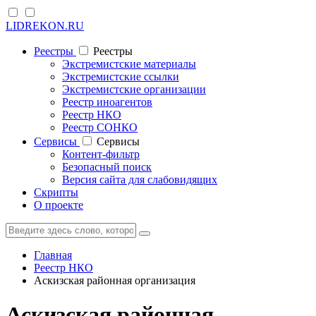
LIDREKON.RU
Реестры
Реестры
Экстремистские материалы
Экстремистские ссылки
Экстремистские организации
Реестр иноагентов
Реестр НКО
Реестр СОНКО
Cервисы
Cервисы
Контент-фильтр
Безопасный поиск
Версия сайта для слабовидящих
Скрипты
О проекте
Главная
Реестр НКО
Аскизская районная организация
Аскизская районная